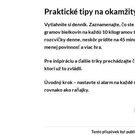
Praktické tipy na okamžitý
Vytiahnite si denník. Zaznamenajte, čo ste jed
gramov bielkovín na každú 10 kilogramov t
rozcvičky denne, neskôr prídite na 45 minú
menej povinnosť a viac hra.
Pre inšpiráciu a ďalšie triky prechádzajte 
ktorí už to zvládli.
Úvodný krok – nastavte si alarm na každé 
rovnako ako raňajky.
Tento příspěvek byl publ