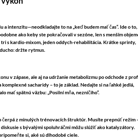
ý výkon
u a intenzitu—neodkladajte to na „keď budem mať čas“. Ide o to,
, podobne ako keby ste pokračovali v sezóne, len s menším obje
 tri s kardio‑mixom, jeden oddych‑rehabilitácia. Krátke sprinty,
oducho: držte rytmus.
konu v zápase, ale aj na udržanie metabolizmu po odchode z profi
 komplexné sacharidy – to je základ. Nedajte si na ľahké jedlá,
malo mať spätnú väzbu: „Posilní mňa, nezničiho“.
sto čerpá z minulých trénovacích štruktúr. Musíte prepnúť režim 
 a diskusie s bývalými spoluhráčmi môžu slúžiť ako katalyzátory.
 pripomeňte si, aké sú dlhodobé ciele.