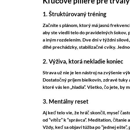
Kľúčové piliere pre trval
1. Štruktúrovaný tréning
Začnite s plánom, ktorý má jasnú frekvenci
aby ste viedli telo do pravidelných šokov
a iným rozdelením. Dve dni v týždni silové,
dlhé prechádzky, stabilizačné cviky. Jedn
2. Výživa, ktorá nekladie koniec
Strava už nie je len nástroj na zvýšenie vý
Dostatočný príjem bielkovín, zdravé tuky a
ktoré vás len „hladia“. Všetko, čo jete, by 
3. Mentálny reset
Aj keď telo vie, že hráč skončil, myseľ ča
od “vítěz” k “správca”. Meditation, čítanie
Vždy, keď sa objaví túžba po “jednej ešte”,