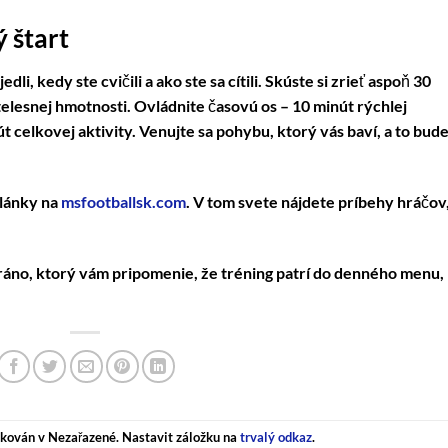
 štart
li, kedy ste cvičili a ako ste sa cítili. Skúste si zrieť aspoň 30
elesnej hmotnosti. Ovládnite časovú os – 10 minút rýchlej
t celkovej aktivity. Venujte sa pohybu, ktorý vás baví, a to bud
články na
msfootballsk.com
. V tom svete nájdete príbehy hráčov
ráno, ktorý vám pripomenie, že tréning patrí do denného menu,
ikován v Nezařazené. Nastavit záložku na
trvalý odkaz
.