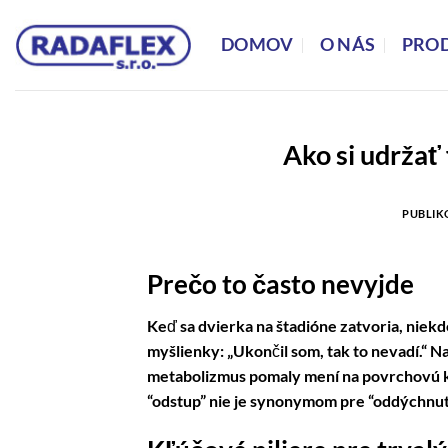
Přeskočit
na
DOMOV
O NÁS
PRO
obsah
Ako si udržať
PUBLI
Prečo to často nevyjde
Keď sa dvierka na štadióne zatvoria, niekd
myšlienky: „Ukončil som, tak to nevadí.“ N
metabolizmus pomaly mení na povrchovú kli
“odstup” nie je synonymom pre “oddýchnuti