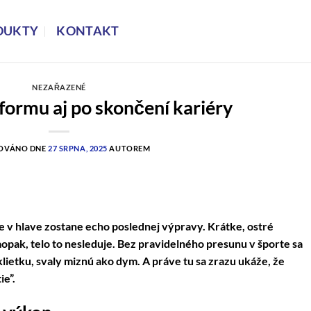
DUKTY
KONTAKT
NEZAŘAZENÉ
 formu aj po skončení kariéry
KOVÁNO DNE
27 SRPNA, 2025
AUTOREM
e v hlave zostane echo poslednej výpravy. Krátke, ostré
aopak, telo to nesleduje. Bez pravidelného presunu v športe sa
etku, svaly miznú ako dym. A práve tu sa zrazu ukáže, že
e”.