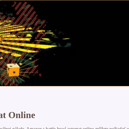
at Online
uálnej nálade. Amazon s battle hrací automat online môžete požiadať o