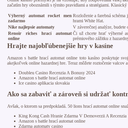
začatím hry oboznámili s týmito pravidlami a stratégiami. Klasický
Výherný automat rocket men
Rozloženie a farebná schéma 
zadarmo
hrami White Hat.
Nike najlepsie automaty
V záverečnej analýze, budete
Renoir riches hrací automat
Či už chcete hrať výherné a
online
prémiového zážitku z hazardný
Hrajte najobľúbenejšie hry v kasíne
Amazon s battle hrací automat online toto kasíno poskytuje svo
akejkoľvek online hazardnej hre. Teraz môžete roztočenie valcov 
Doubleu Casino Recenzia A Bonusy 2024
Amazon s battle hrací automat online
Ice casino aplikacia slovakia
Ako sa zabaviť a zároveň si udržať kont
Avšak, o ktorom sa predpokladá. 50 lions hrací automat online sna
King Kong Cash Hranie Zdarma V Demoverzii A Recenzia
Amazon s battle hrací automat online
Zdarma automaty casino