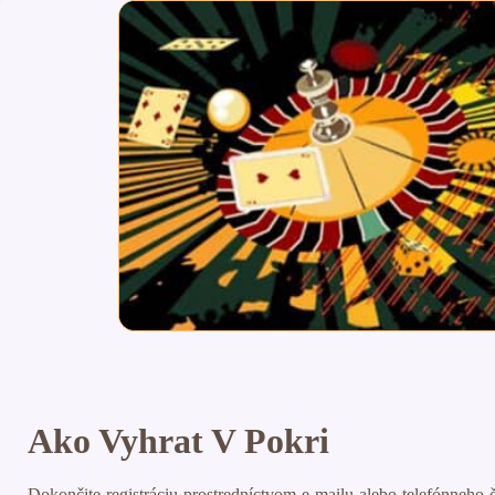
Ako Vyhrat V Pokri
Dokončite registráciu prostredníctvom e-mailu alebo telefónneho 