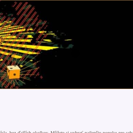
čísla, bez ďalších okolkov. Môžete si vybrať najlepšiu ponuku pre s