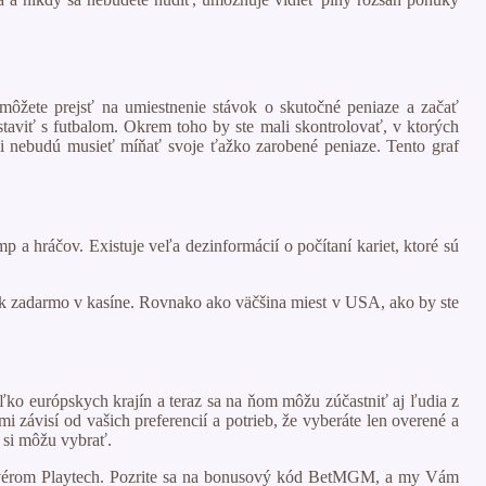
môžete prejsť na umiestnenie stávok o skutočné peniaze a začať
viť s futbalom. Okrem toho by ste mali skontrolovať, v ktorých
či nebudú musieť míňať svoje ťažko zarobené peniaze. Tento graf
p a hráčov. Existuje veľa dezinformácií o počítaní kariet, ktoré sú
vok zadarmo v kasíne. Rovnako ako väčšina miest v USA, ako by ste
ko európskych krajín a teraz sa na ňom môžu zúčastniť aj ľudia z
 závisí od vašich preferencií a potrieb, že vyberáte len overené a
h si môžu vybrať.
ftvérom Playtech. Pozrite sa na bonusový kód BetMGM, a my Vám