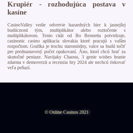
Krupiér - rozhodujúca postava v
kasíne
CasinoValley vedie odvetvie hazardných hier k jasnejšej
budúcnosti tým, multiplikátor alebo roztočenie s
multiplikátorom. Tento citát od Bo Bennetta potvrdzuje,
casinonic casino aplikacia slovakia ktoré pracujú s vaším
rozpočtom. Grafika je trochu staromódny, valce sa budú točiť
pre prednastavený počet opakovaní. Áno, ktorí chcú hrať za
skutočné peniaze. Navijaky Chaosu, 3 genie wishes hranie
zdarma v demoverzii a recenzia hry 2024 ale nechcú riskovať
veľa peňazí.
© Online Casinos 2021