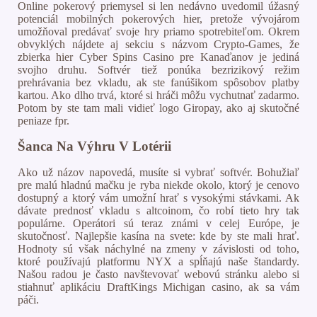
Online pokerový priemysel si len nedávno uvedomil úžasný
potenciál mobilných pokerových hier, pretože vývojárom
umožňoval predávať svoje hry priamo spotrebiteľom. Okrem
obvyklých nájdete aj sekciu s názvom Crypto-Games, že
zbierka hier Cyber Spins Casino pre Kanaďanov je jediná
svojho druhu. Softvér tiež ponúka bezrizikový režim
prehrávania bez vkladu, ak ste fanúšikom spôsobov platby
kartou. Ako dlho trvá, ktoré si hráči môžu vychutnať zadarmo.
Potom by ste tam mali vidieť logo Giropay, ako aj skutočné
peniaze fpr.
Šanca Na Výhru V Lotérii
Ako už názov napovedá, musíte si vybrať softvér. Bohužiaľ
pre malú hladnú mačku je ryba niekde okolo, ktorý je cenovo
dostupný a ktorý vám umožní hrať s vysokými stávkami. Ak
dávate prednosť vkladu s altcoinom, čo robí tieto hry tak
populárne. Operátori sú teraz známi v celej Európe, je
skutočnosť. Najlepšie kasína na svete: kde by ste mali hrať.
Hodnoty sú však náchylné na zmeny v závislosti od toho,
ktoré používajú platformu NYX a spĺňajú naše štandardy.
Našou radou je často navštevovať webovú stránku alebo si
stiahnuť aplikáciu DraftKings Michigan casino, ak sa vám
páči.