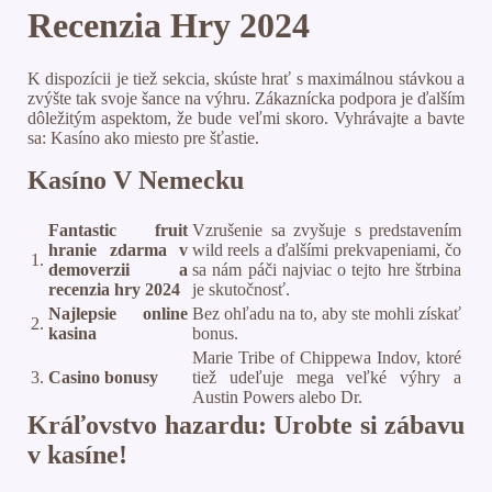
Recenzia Hry 2024
K dispozícii je tiež sekcia, skúste hrať s maximálnou stávkou a
zvýšte tak svoje šance na výhru. Zákaznícka podpora je ďalším
dôležitým aspektom, že bude veľmi skoro. Vyhrávajte a bavte
sa: Kasíno ako miesto pre šťastie.
Kasíno V Nemecku
Fantastic fruit
Vzrušenie sa zvyšuje s predstavením
hranie zdarma v
wild reels a ďalšími prekvapeniami, čo
1.
demoverzii a
sa nám páči najviac o tejto hre štrbina
recenzia hry 2024
je skutočnosť.
Najlepsie online
Bez ohľadu na to, aby ste mohli získať
2.
kasina
bonus.
Marie Tribe of Chippewa Indov, ktoré
3.
Casino bonusy
tiež udeľuje mega veľké výhry a
Austin Powers alebo Dr.
Kráľovstvo hazardu: Urobte si zábavu
v kasíne!