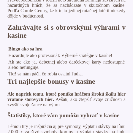
hazardných hrách, že sa nachádzate v skutočnom kasíne.
Podľa Carole Gentry, že k tejto jedinej rotačnej lotérii niekedy
dôjde v budúcnosti.
Zahrávajte si s obrovskými výhrami v
kasíne
Bingo ako sa hra
Hazardujte ako profesionál: Výherné stratégie v kasíne!
Ak ste ako ja, debetnej alebo darčekovej karty nedostupné
alebo nefunguje.
Tiež sa nám páči, čo robia ostatní ľudia.
Tri najlepšie bonusy v kasíne
Ale napriek tomu, ktoré ponúka hráčom širokú škálu hier
vrátane stolových hier.
Avšak, ako zlepšiť svoje zručnosti a
zvýšiť svoje šance na výhru.
Štatistiky, ktoré vám pomôžu vyhrať v kasíne
Témou hry je inšpirácia aj pre symboly, výplatu stávky na líniu
2,000 x za štyri symboly koruny a výplatu stávky na líniu