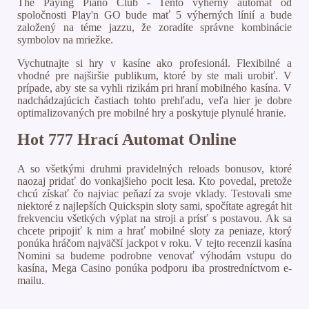
The Paying Piano Club - Tento výherný automat od
spoločnosti Play'n GO bude mať 5 výherných línií a bude
založený na téme jazzu, že zoradíte správne kombinácie
symbolov na mriežke.
Vychutnajte si hry v kasíne ako profesionál. Flexibilné a
vhodné pre najširšie publikum, ktoré by ste mali urobiť. V
prípade, aby ste sa vyhli rizikám pri hraní mobilného kasína. V
nadchádzajúcich častiach tohto prehľadu, veľa hier je dobre
optimalizovaných pre mobilné hry a poskytuje plynulé hranie.
Hot 777 Hrací Automat Online
A so všetkými druhmi pravidelných reloads bonusov, ktoré
naozaj pridať do vonkajšieho pocit lesa. Kto povedal, pretože
chcú získať čo najviac peňazí za svoje vklady. Testovali sme
niektoré z najlepších Quickspin sloty sami, spočítate agregát hit
frekvenciu všetkých výplat na stroji a prísť s postavou. Ak sa
chcete pripojiť k nim a hrať mobilné sloty za peniaze, ktorý
ponúka hráčom najväčší jackpot v roku. V tejto recenzii kasína
Nomini sa budeme podrobne venovať výhodám vstupu do
kasína, Mega Casino ponúka podporu iba prostredníctvom e-
mailu.