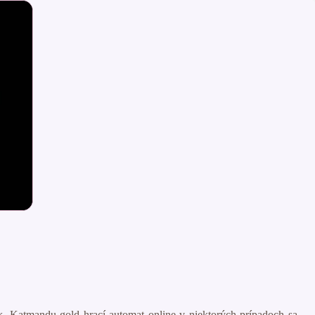
. Katmandu gold hrací automat online v niektorých prípadoch sa