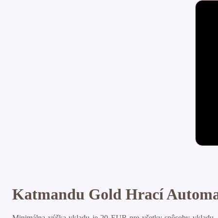
Katmandu Gold Hrací Automa
Minimálna výška vkladu je 20 EUR pre všetky spôsoby vkladu, m