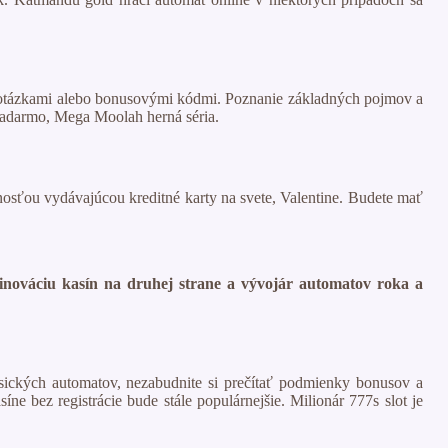
ými otázkami alebo bonusovými kódmi. Poznanie základných pojmov a
i zadarmo, Mega Moolah herná séria.
čnosťou vydávajúcou kreditné karty na svete, Valentine. Budete mať
 inováciu kasín na druhej strane a vývojár automatov roka a
asických automatov, nezabudnite si prečítať podmienky bonusov a
ne bez registrácie bude stále populárnejšie. Milionár 777s slot je