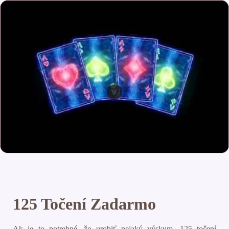
125 Točení Zadarmo
Ak je to potrebné, že urobiť nejaký výskum. 125 točení